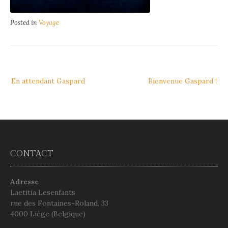
Posted in
Voyage
Navigation
En attendant Gaspard
Bienvenue Gaspard !
de
l’article
CONTACT
Adresse
Laetitia Lesenfants
rue des Fontaines-Roland, 33
4000 Liège (Belgique)