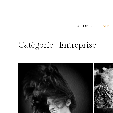
ACCUEIL
GALER
Catégorie :
Entreprise
Atelier concours
Do
avec les 7P IMG
– 