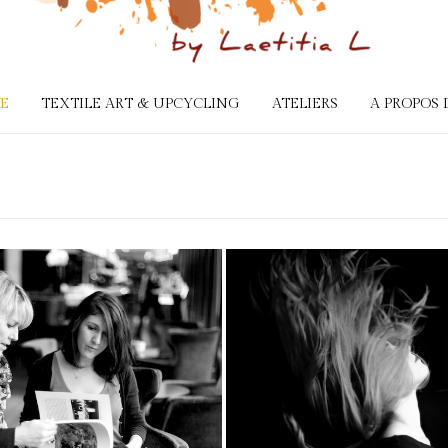
IE
TEXTILE ART & UPCYCLING
ATELIERS
A PROPOS 
minic Minguet
Coloration e
Illustration de
mouvemen
son site