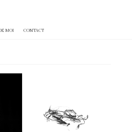
DE MOI
CONTACT
n
Synapses
t