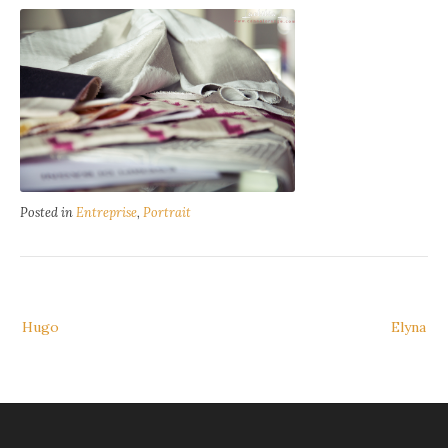
Posted in
Entreprise
,
Portrait
Navigation
Hugo
Elyna
de
l’article